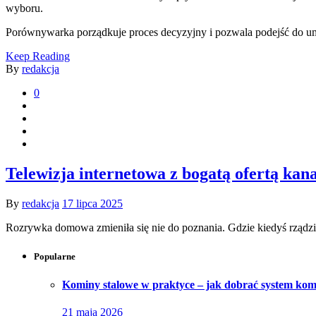
wyboru.
Porównywarka porządkuje proces decyzyjny i pozwala podejść do umo
Keep Reading
By
redakcja
0
Telewizja internetowa z bogatą ofertą ka
By
redakcja
17 lipca 2025
Rozrywka domowa zmieniła się nie do poznania. Gdzie kiedyś rządzi
Popularne
Kominy stalowe w praktyce – jak dobrać system komi
21 maja 2026