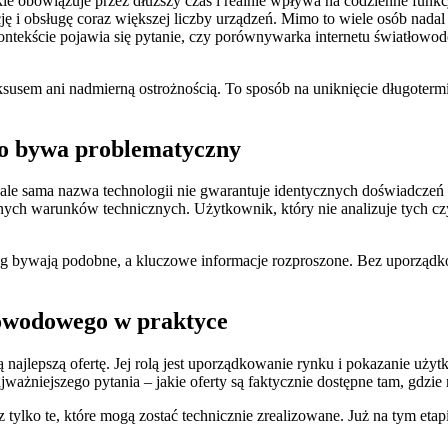
 obowiązuje przez dłuższy czas i realnie wpływa na codzienne funkcjo
 i obsługę coraz większej liczby urządzeń. Mimo to wiele osób nadal 
ontekście pojawia się pytanie, czy porównywarka internetu światłowo
susem ani nadmierną ostrożnością. To sposób na uniknięcie długoterm
go bywa problematyczny
 ale sama nazwa technologii nie gwarantuje identycznych doświadczeń 
nych warunków technicznych. Użytkownik, który nie analizuje tych czy
 bywają podobne, a kluczowe informacje rozproszone. Bez uporządkow
łowodowego w praktyce
ajlepszą ofertę. Jej rolą jest uporządkowanie rynku i pokazanie użyt
ważniejszego pytania – jakie oferty są faktycznie dostępne tam, gdzie
tylko te, które mogą zostać technicznie zrealizowane. Już na tym eta