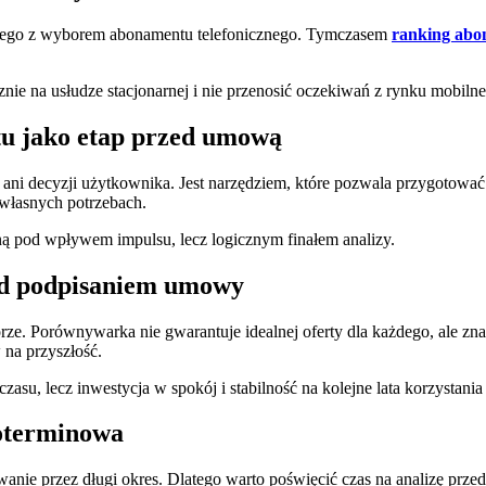
owego z wyborem abonamentu telefonicznego. Tymczasem
ranking abo
e na usłudze stacjonarnej i nie przenosić oczekiwań z rynku mobiln
tu jako etap przed umową
ani decyzji użytkownika. Jest narzędziem, które pozwala przygotowa
 własnych potrzebach.
 pod wpływem impulsu, lecz logicznym finałem analizy.
ed podpisaniem umowy
e. Porównywarka nie gwarantuje idealnej oferty dla każdego, ale znac
 na przyszłość.
su, lecz inwestycja w spokój i stabilność na kolejne lata korzystania 
goterminowa
e przez długi okres. Dlatego warto poświęcić czas na analizę przed 