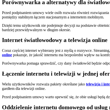
Porównywarka a alternatywy dla światło
Przed podpisaniem umowy wiele osób rozważa również rozwiązania a
pomiędzy stabilnym łączem stacjonarnym a internetem mobilnym.
Dzięki temu użytkownik nie podejmuje decyzji na podstawie obietnic
bardziej przewidywalnym w długim okresie.
Internet światłowodowy a telewizja online
Coraz częściej internet wybierany jest z myślą o rozrywce. Streamin
online
pokazuje, że jakość internetu ma bezpośredni wpływ na komfo
Porównywarka pomaga sprawdzić, czy dany światłowód będzie odpow
Łączenie internetu i telewizji w jednej ofer
Wielu użytkowników rozważa pakiety określane jako
telewizja i int
gardłem dla telewizji online.
Przed podpisaniem umowy warto upewnić się, że obie usługi będą dzi
Oddzielenie internetu domowego od usług