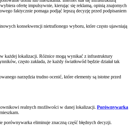
nowanie domu lub mieszkania. Internet stał się infrastrukturą
wybiera ofertę impulsywnie, kierując się reklamą, opinią znajomych
dowego faktycznie pomaga podjąć lepszą decyzję przed podpisaniem
inowych konsekwencji nietrafionego wyboru, które często ujawniają
w każdej lokalizacji. Różnice mogą wynikać z infrastruktury
nników, często zakłada, że każdy światłowód będzie działał tak
anego narzędzia trudno ocenić, które elementy są istotne przed
kownikowi realnych możliwości w danej lokalizacji.
Porównywarka
 mieszkam.
pie porównywarka eliminuje znaczną część błędnych decyzji.