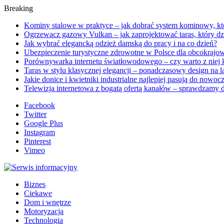
Breaking
Kominy stalowe w praktyce – jak dobrać system kominowy, któ
Ogrzewacz gazowy Vulkan – jak zaprojektować taras, który dz
Jak wybrać elegancką odzież damską do pracy i na co dzień?
Ubezpieczenie turystyczne zdrowotne w Polsce dla obcokrajo
Porównywarka internetu światłowodowego – czy warto z niej
Taras w stylu klasycznej elegancji – ponadczasowy design na l
Jakie donice i kwietniki industrialne najlepiej pasują do nowo
Telewizja internetowa z bogatą ofertą kanałów – sprawdzamy 
Facebook
Twitter
Google Plus
Instagram
Pinterest
Vimeo
Biznes
Ciekawe
Dom i wnętrze
Motoryzacja
Technologia