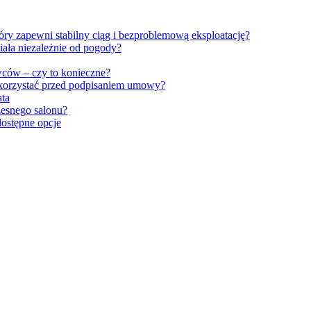
ry zapewni stabilny ciąg i bezproblemową eksploatację?
iała niezależnie od pogody?
wców – czy to konieczne?
 korzystać przed podpisaniem umowy?
ata
czesnego salonu?
dostępne opcje