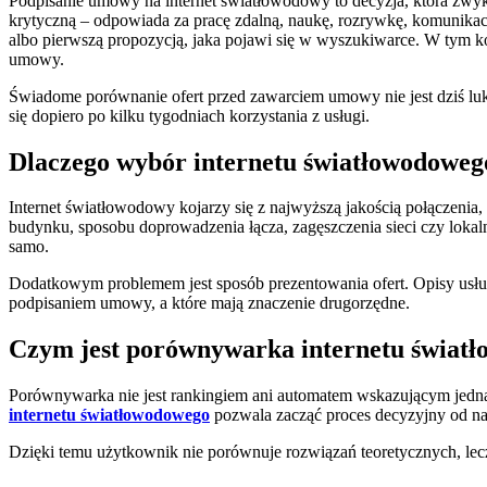
Podpisanie umowy na internet światłowodowy to decyzja, która zwykle
krytyczną – odpowiada za pracę zdalną, naukę, rozrywkę, komunikację
albo pierwszą propozycją, jaka pojawi się w wyszukiwarce. W tym k
umowy.
Świadome porównanie ofert przed zawarciem umowy nie jest dziś luk
się dopiero po kilku tygodniach korzystania z usługi.
Dlaczego wybór internetu światłowodowe
Internet światłowodowy kojarzy się z najwyższą jakością połączenia,
budynku, sposobu doprowadzenia łącza, zagęszczenia sieci czy lokal
samo.
Dodatkowym problemem jest sposób prezentowania ofert. Opisy usług
podpisaniem umowy, a które mają znaczenie drugorzędne.
Czym jest porównywarka internetu świat
Porównywarka nie jest rankingiem ani automatem wskazującym jedną n
internetu światłowodowego
pozwala zacząć proces decyzyjny od naj
Dzięki temu użytkownik nie porównuje rozwiązań teoretycznych, lecz 