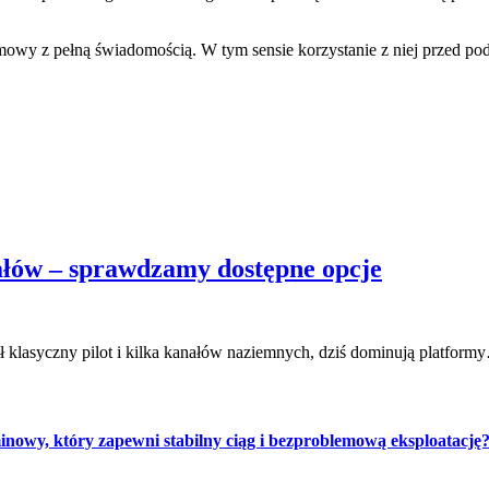
wy z pełną świadomością. W tym sensie korzystanie z niej przed podpi
nałów – sprawdzamy dostępne opcje
ł klasyczny pilot i kilka kanałów naziemnych, dziś dominują platform
nowy, który zapewni stabilny ciąg i bezproblemową eksploatację