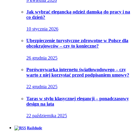
9 kwietnia 2026
Jak wybrać elegancką odzież damską do pracy i na
co dzień?
10 stycznia 2026
Ubezpieczenie turystyczne zdrowotne w Polsce dla
obcokrajowców – czy to konieczne?
26 grudnia 2025
Porównywarka internetu światłowodowego – czy
warto z niej korzystać przed podpisaniem umowy?
22 grudnia 2025
Taras w stylu klasycznej elegancji – ponadczasowy
design na lata
22 października 2025
Raildude