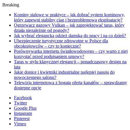
Breaking
Kominy stalowe w praktyce – jak dobrać system kominowy,
który zapewni stabilny ciąg i bezproblemową eksploatację?
Ogrzewacz gazowy Vulkan – jak zaprojektować taras, który
działa niezależnie od pogody?
Jak wybrać elegancką odzież damską do pracy i na co dzień?
Ubezpieczenie turystyczne zdrowotne w Polsce dla
obcokrajowców – czy to konieczne?
Porównywarka internetu światłowodowego – czy warto z niej
korzystać przed podpisaniem umowy?
Taras w stylu klasycznej elegancji – ponadczasowy design na
lata
Jakie donice i kwietniki industrialne najlepiej pasują do
nowoczesnego salonu?
Telewizja internetowa z bogatą ofertą kanałów – sprawdzamy
dostępne opcje
Facebook
Twitter
Google Plus
Instagram
Pinterest
Vimeo