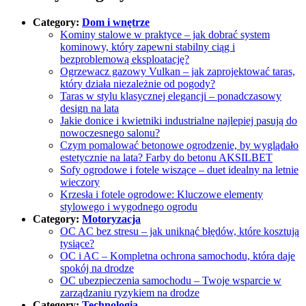
Category:
Dom i wnętrze
Kominy stalowe w praktyce – jak dobrać system
kominowy, który zapewni stabilny ciąg i
bezproblemową eksploatację?
Ogrzewacz gazowy Vulkan – jak zaprojektować taras,
który działa niezależnie od pogody?
Taras w stylu klasycznej elegancji – ponadczasowy
design na lata
Jakie donice i kwietniki industrialne najlepiej pasują do
nowoczesnego salonu?
Czym pomalować betonowe ogrodzenie, by wyglądało
estetycznie na lata? Farby do betonu AKSILBET
Sofy ogrodowe i fotele wiszące – duet idealny na letnie
wieczory
Krzesła i fotele ogrodowe: Kluczowe elementy
stylowego i wygodnego ogrodu
Category:
Motoryzacja
OC AC bez stresu – jak uniknąć błędów, które kosztują
tysiące?
OC i AC – Kompletna ochrona samochodu, która daje
spokój na drodze
OC ubezpieczenia samochodu – Twoje wsparcie w
zarządzaniu ryzykiem na drodze
Category:
Technologia