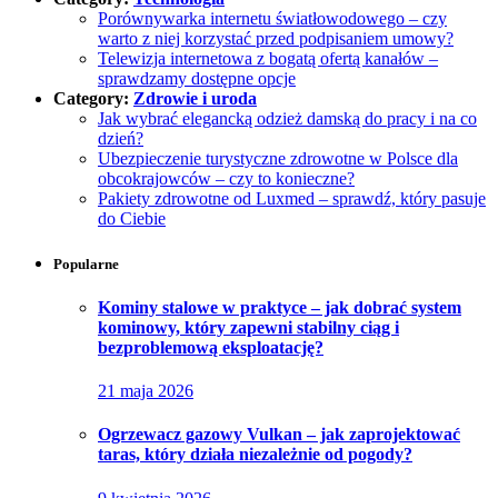
Porównywarka internetu światłowodowego – czy
warto z niej korzystać przed podpisaniem umowy?
Telewizja internetowa z bogatą ofertą kanałów –
sprawdzamy dostępne opcje
Category:
Zdrowie i uroda
Jak wybrać elegancką odzież damską do pracy i na co
dzień?
Ubezpieczenie turystyczne zdrowotne w Polsce dla
obcokrajowców – czy to konieczne?
Pakiety zdrowotne od Luxmed – sprawdź, który pasuje
do Ciebie
Popularne
Kominy stalowe w praktyce – jak dobrać system
kominowy, który zapewni stabilny ciąg i
bezproblemową eksploatację?
21 maja 2026
Ogrzewacz gazowy Vulkan – jak zaprojektować
taras, który działa niezależnie od pogody?