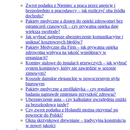
Zwrot podatku z Niemiec a praca przez agencję i
bezpośrednio u pracodawcy – jak rozliczyć oba źródła
dochodu?
Pakiety medyczne a dostęp do opieki zdrowotnej bez
ograniczeń czasowych – czy prywatna opieka daje
większą swobodę?
Jak wybrać najlepsze ubezpieczenie komunikacyjne i
uniknąć kosztownych błędów?
Pakiety Medyczne dla Firm – jak prywatna opieka
zdrowotna wpływa na jakość współpracy w
organizacji?
Kominy stalowe do instalacji grzewczych – jak wybrać
system kominowy, który nie zawiedzie w sezonie
zimowym?
Koszule damskie eleganckie w nowoczesnym stylu
biurowym
Pakiety medyczne a profilaktyka – czy regularne
badania naprawdę zmieniają przyszłość zdrowia?
Ubezpieczenie auta – czy kalkulator uwzględnia zniżki
za bezszkodową jazdę?
Czy zwrot podatku z Holandii można otrzymać po
powrocie do Polski?
Okna skrzynkowe drewniane – tradycyjna konstrukcja
w nowej jakości